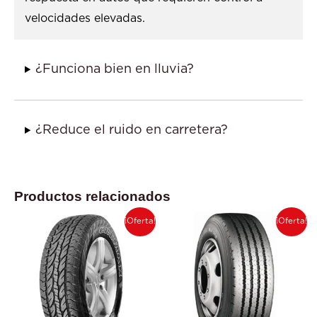
velocidades elevadas.
¿Funciona bien en lluvia?
¿Reduce el ruido en carretera?
Productos relacionados
El
El
El
El
¡Oferta!
¡Oferta!
precio
precio
precio
precio
original
actual
original
actual
era:
es:
era:
es:
$ 570.000.
$ 550.000.
$ 1.000.000.
$ 870.00