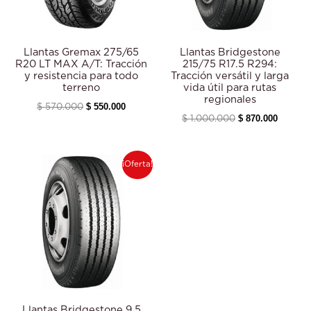
Llantas Gremax 275/65
Llantas Bridgestone
R20 LT MAX A/T: Tracción
215/75 R17.5 R294:
y resistencia para todo
Tracción versátil y larga
terreno
vida útil para rutas
regionales
$
550.000
$
570.000
$
870.000
$
1.000.000
El
El
¡Oferta!
precio
precio
original
actual
era:
es:
$ 1.160.000.
$ 1.120.000.
Llantas Bridgestone 9.5