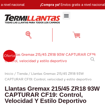
Ir
 nivel nacional.
¡Compra ya!
Envíos gratis a nivel nacional.
al
Menú
contenido
Llantas
El
El
¡Oferta!
Gremax
precio
precio
215/45
ZR18
original
actual
Inicio
/
Tienda
/ Llantas Gremax 215/45 ZR18 93W
CAPTURAR CF19: Control, velocidad y estilo deportivo
93W
era:
es:
CAPTURAR
Llantas Gremax 215/45 ZR18 93W
$ 277.000.
$ 270.000.
CF19:
CAPTURAR CF19: Control,
Control,
Velocidad Y Estilo Deportivo