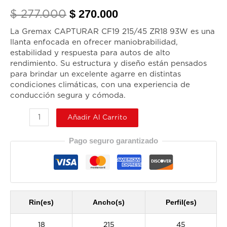
velocidad
$
270.000
$
277.000
y
estilo
La Gremax CAPTURAR CF19 215/45 ZR18 93W es una
deportivo
llanta enfocada en ofrecer maniobrabilidad,
estabilidad y respuesta para autos de alto
cantidad
rendimiento. Su estructura y diseño están pensados
para brindar un excelente agarre en distintas
condiciones climáticas, con una experiencia de
conducción segura y cómoda.
Añadir Al Carrito
Pago seguro garantizado
Rin(es)
Ancho(s)
Perfil(es)
18
215
45