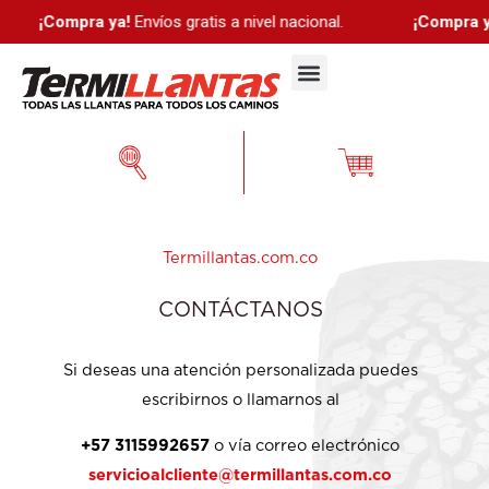
Ir
¡Compra ya!
Envíos gratis a nivel nacional.
¡Compra ya
al
Menú
contenido
Termillantas.com.co
CONTÁCTANOS
Si deseas una atención personalizada puedes
escribirnos o llamarnos al
+57 3115992657
o vía correo electrónico
servicioalcliente@termillantas.com.co