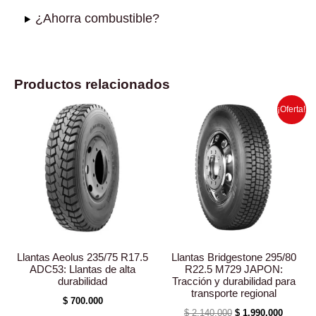
¿Ahorra combustible?
Productos relacionados
El
El
¡Oferta!
precio
precio
original
actual
era:
es:
$ 2.140.000.
$ 1.990.
Llantas Aeolus 235/75 R17.5
Llantas Bridgestone 295/80
ADC53: Llantas de alta
R22.5 M729 JAPON:
durabilidad
Tracción y durabilidad para
transporte regional
$
700.000
$
2.140.000
$
1.990.000