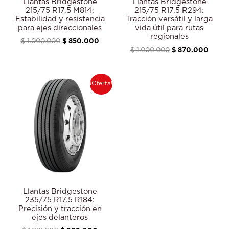
Llantas Bridgestone
Llantas Bridgestone
215/75 R17.5 M814:
215/75 R17.5 R294:
Estabilidad y resistencia
Tracción versátil y larga
para ejes direccionales
vida útil para rutas
regionales
$
1.000.000
$
850.000
$
1.000.000
$
870.000
El
El
¡Oferta!
precio
precio
original
actual
era:
es:
$ 1.120.000.
$ 999.000.
Llantas Bridgestone
235/75 R17.5 R184:
Precisión y tracción en
ejes delanteros