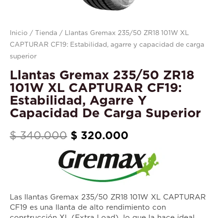
Estabilidad,
agarre
y
Inicio
/
Tienda
/ Llantas Gremax 235/50 ZR18 101W XL
capacidad
CAPTURAR CF19: Estabilidad, agarre y capacidad de carga
de
superior
carga
Llantas Gremax 235/50 ZR18
superior
101W XL CAPTURAR CF19:
cantidad
Estabilidad, Agarre Y
Capacidad De Carga Superior
$
340.000
$
320.000
Las llantas Gremax 235/50 ZR18 101W XL CAPTURAR
CF19 es una llanta de alto rendimiento con
construcción XL (Extra Load), lo que la hace ideal