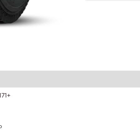
171+
o