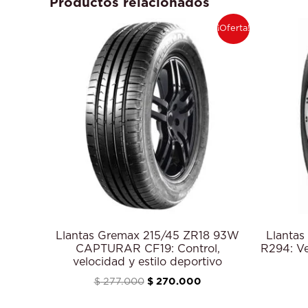
Productos relacionados
El
El
¡Oferta!
precio
precio
original
actual
era:
es:
$ 277.000.
$ 270.000.
Llantas Gremax 215/45 ZR18 93W
Llantas
CAPTURAR CF19: Control,
R294: Ve
velocidad y estilo deportivo
$
277.000
$
270.000