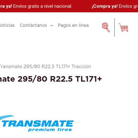
ya!
Envíos gratis a nivel nacional.
¡Compra ya!
Envíos gratis
oticias
Contáctanos
Pagos en linea
Transmate 295/80 R22.5 TL171+ Tracción
mate 295/80 R22.5 TL171+