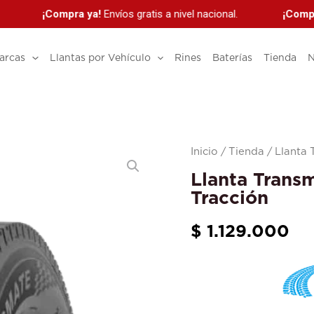
¡Compra ya!
Envíos gratis a nivel nacional.
¡Compra 
arcas
Llantas por Vehículo
Rines
Baterías
Tienda
N
Llanta
Inicio
/
Tienda
/ Llanta 
Transmate
Llanta Trans
295/80
Tracción
R22.5
$
1.129.000
TL171+
Tracción
cantidad