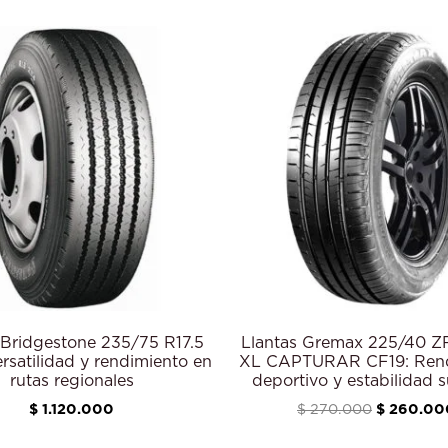
El
precio
original
era:
$ 270.00
 Bridgestone 235/75 R17.5
Llantas Gremax 225/40 
rsatilidad y rendimiento en
XL CAPTURAR CF19: Rend
rutas regionales
deportivo y estabilidad s
$
1.120.000
$
270.000
$
260.00