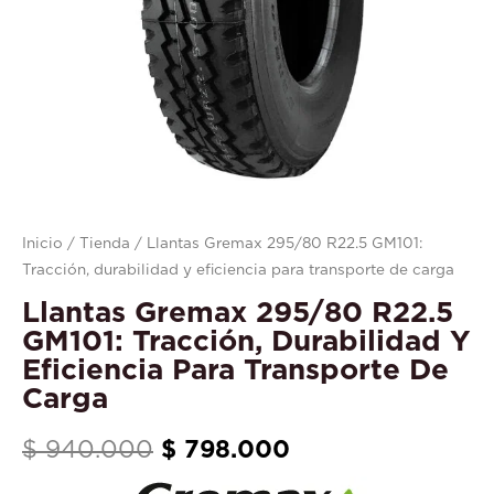
eficiencia
para
transporte
de
carga
cantidad
Inicio
/
Tienda
/ Llantas Gremax 295/80 R22.5 GM101:
Tracción, durabilidad y eficiencia para transporte de carga
Llantas Gremax 295/80 R22.5
GM101: Tracción, Durabilidad Y
Eficiencia Para Transporte De
Carga
$
940.000
$
798.000