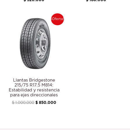
$
520.000
$
180.000
El
El
¡Oferta!
precio
precio
original
actual
era:
es:
$ 1.000.000.
$ 850.000.
Llantas Bridgestone
215/75 R17.5 M814:
Estabilidad y resistencia
para ejes direccionales
$
1.000.000
$
850.000