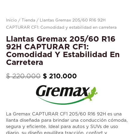
y
estabilidad
en
Inicio
/
Tienda
/ Llantas Gremax 205/60 R16 92H
carretera
CAPTURAR CF1: Comodidad y estabilidad en carretera
cantidad
Llantas Gremax 205/60 R16
92H CAPTURAR CF1:
Comodidad Y Estabilidad En
Carretera
$
220.000
$
210.000
La Gremax CAPTURAR CF1 205/60 R16 92H es una
llanta diseñada para brindar una conducción cómoda,
segura y eficiente. Ideal para autos y SUVs de uso
diario, su diseño equilibra tracción, confort y