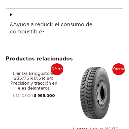
¿Ayuda a reducir el consumo de
combustible?
Productos relacionados
El
El
El
El
¡Oferta!
¡Oferta!
precio
precio
precio
precio
Llantas Bridgestone
original
actual
original
actual
235/75 R17.5 R184:
era:
es:
era:
es:
Precisión y tracción en
$ 1.120.000.
$ 999.000.
$ 650.000.
$ 620
ejes delanteros
$
1.120.000
$
999.000