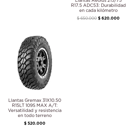
Llantas Aeolus 215/75
R17.5 ADC53: Durabilidad
en cada kilómetro
$
650.000
$
620.000
Llantas Gremax 31X10.50
R15LT 109S MAX A/T:
Versatilidad y resistencia
en todo terreno
$
520.000