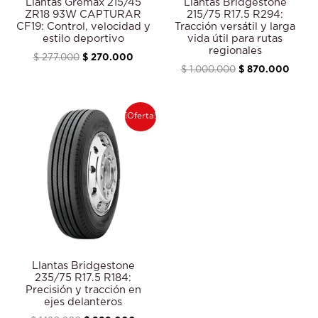
Llantas Gremax 215/45
Llantas Bridgestone
ZR18 93W CAPTURAR
215/75 R17.5 R294:
CF19: Control, velocidad y
Tracción versátil y larga
estilo deportivo
vida útil para rutas
regionales
$
277.000
$
270.000
$
1.000.000
$
870.000
El
El
¡Oferta!
precio
precio
original
actual
era:
es:
$ 1.120.000.
$ 999.000.
Llantas Bridgestone
235/75 R17.5 R184:
Precisión y tracción en
ejes delanteros