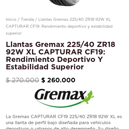
Rendimiento
deportivo
y
Inicio
/
Tienda
/ Llantas Gremax 225/40 ZR18 92W XL
estabilidad
CAPTURAR CF19: Rendimiento deportivo y estabilidad
superior
superior
cantidad
Llantas Gremax 225/40 ZR18
92W XL CAPTURAR CF19:
Rendimiento Deportivo Y
Estabilidad Superior
$
270.000
$
260.000
La Gremax CAPTURAR CF19 225/40 ZR18 92W XL es
una llanta de perfil bajo diseñada para vehículos
deportivos o urbanos de alto desempeño. Su diseño