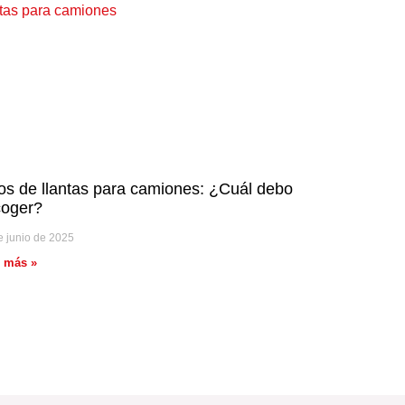
os de llantas para camiones: ¿Cuál debo
coger?
e junio de 2025
r más »