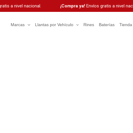
is a nivel nacional.
¡Compra ya!
Envíos gratis a nivel nacio
Marcas
Llantas por Vehículo
Rines
Baterías
Tienda
as: tendencias, consejos y
d y estilo.