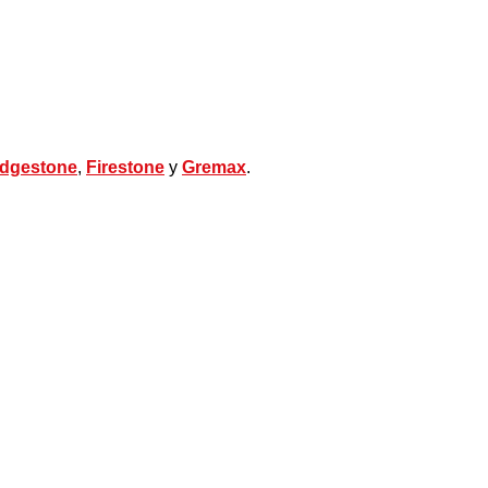
idgestone
,
Firestone
y
Gremax
.