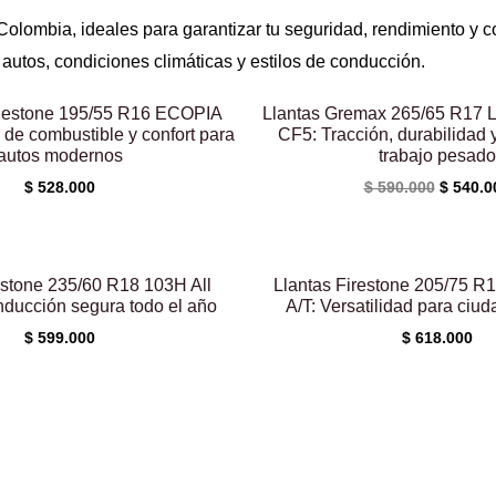
 Colombia, ideales para garantizar tu seguridad, rendimiento y 
autos, condiciones climáticas y estilos de conducción.
El
precio
dgestone 195/55 R16 ECOPIA
Llantas Gremax 265/65 R1
original
de combustible y confort para
CF5: Tracción, durabilidad y
era:
autos modernos
trabajo pesado
$ 590.0
$
528.000
$
590.000
$
540.0
estone 235/60 R18 103H All
Llantas Firestone 205/75 R1
ducción segura todo el año
A/T: Versatilidad para ciud
$
599.000
$
618.000