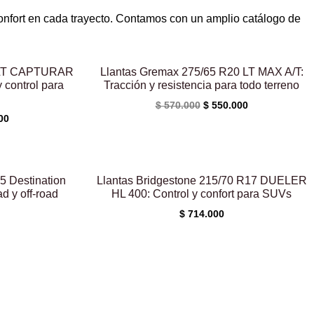
confort en cada trayecto. Contamos con un amplio catálogo de
El
El
El
precio
precio
precio
7 LT CAPTURAR
Llantas Gremax 275/65 R20 LT MAX A/T:
actual
original
actual
 control para
Tracción y resistencia para todo terreno
es:
era:
es:
$
570.000
$
550.000
00.
$ 540.000.
$ 570.000.
$ 550.000.
00
5 Destination
Llantas Bridgestone 215/70 R17 DUELER
ad y off-road
HL 400: Control y confort para SUVs
$
714.000